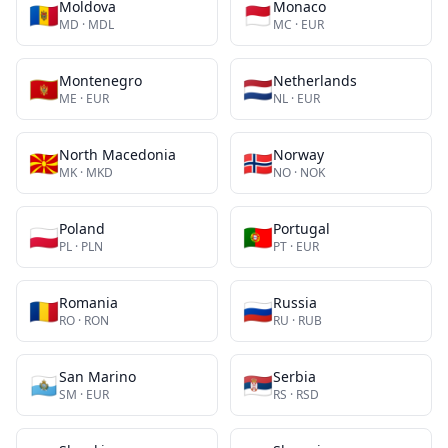
Moldova
Monaco
🇲🇩
🇲🇨
MD
·
MDL
MC
·
EUR
Montenegro
Netherlands
🇲🇪
🇳🇱
ME
·
EUR
NL
·
EUR
North Macedonia
Norway
🇲🇰
🇳🇴
MK
·
MKD
NO
·
NOK
Poland
Portugal
🇵🇱
🇵🇹
PL
·
PLN
PT
·
EUR
Romania
Russia
🇷🇴
🇷🇺
RO
·
RON
RU
·
RUB
San Marino
Serbia
🇸🇲
🇷🇸
SM
·
EUR
RS
·
RSD