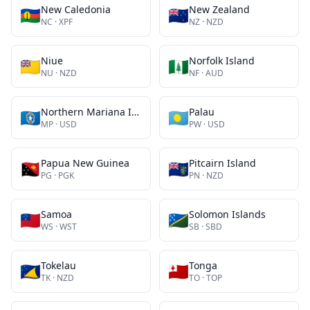
New Caledonia
New Zealand
🇳🇨
🇳🇿
NC
·
XPF
NZ
·
NZD
Niue
Norfolk Island
🇳🇺
🇳🇫
NU
·
NZD
NF
·
AUD
Northern Mariana Islands
Palau
🇲🇵
🇵🇼
MP
·
USD
PW
·
USD
Papua New Guinea
Pitcairn Island
🇵🇬
🇵🇳
PG
·
PGK
PN
·
NZD
Samoa
Solomon Islands
🇼🇸
🇸🇧
WS
·
WST
SB
·
SBD
Tokelau
Tonga
🇹🇰
🇹🇴
TK
·
NZD
TO
·
TOP