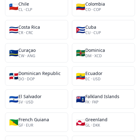
Chile
Colombia
🇨🇱
🇨🇴
CL
·
CLP
CO
·
COP
Costa Rica
Cuba
🇨🇷
🇨🇺
CR
·
CRC
CU
·
CUP
Curaçao
Dominica
🇨🇼
🇩🇲
CW
·
ANG
DM
·
XCD
Dominican Republic
Ecuador
🇩🇴
🇪🇨
DO
·
DOP
EC
·
USD
El Salvador
Falkland Islands
🇸🇻
🇫🇰
SV
·
USD
FK
·
FKP
French Guiana
Greenland
🇬🇫
🇬🇱
GF
·
EUR
GL
·
DKK