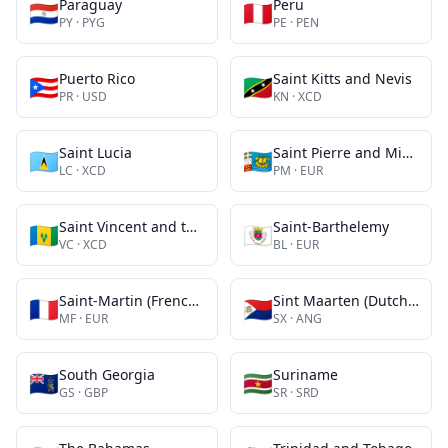
Paraguay
Peru
🇵🇾
🇵🇪
PY
·
PYG
PE
·
PEN
Puerto Rico
Saint Kitts and Nevis
🇵🇷
🇰🇳
PR
·
USD
KN
·
XCD
Saint Lucia
Saint Pierre and Miquelon
🇱🇨
🇵🇲
LC
·
XCD
PM
·
EUR
Saint Vincent and the Grenadines
Saint-Barthelemy
🇻🇨
🇧🇱
VC
·
XCD
BL
·
EUR
Saint-Martin (French part)
Sint Maarten (Dutch part)
🇲🇫
🇸🇽
MF
·
EUR
SX
·
ANG
South Georgia
Suriname
🇬🇸
🇸🇷
GS
·
GBP
SR
·
SRD