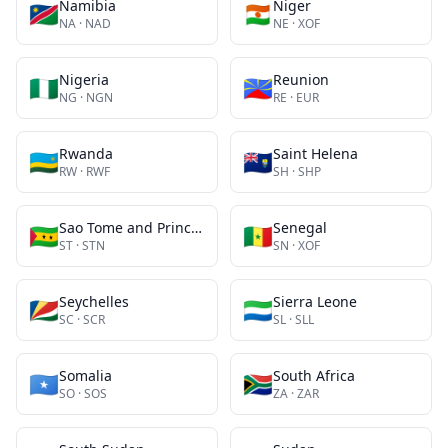
Namibia
Niger
🇳🇦
🇳🇪
NA
·
NAD
NE
·
XOF
Nigeria
Reunion
🇳🇬
🇷🇪
NG
·
NGN
RE
·
EUR
Rwanda
Saint Helena
🇷🇼
🇸🇭
RW
·
RWF
SH
·
SHP
Sao Tome and Principe
Senegal
🇸🇹
🇸🇳
ST
·
STN
SN
·
XOF
Seychelles
Sierra Leone
🇸🇨
🇸🇱
SC
·
SCR
SL
·
SLL
Somalia
South Africa
🇸🇴
🇿🇦
SO
·
SOS
ZA
·
ZAR