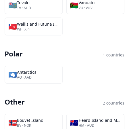
Tuvalu
Vanuatu
🇹🇻
🇻🇺
TV
·
AUD
VU
·
VUV
Wallis and Futuna Islands
🇼🇫
WF
·
XPF
Polar
1
countries
Antarctica
🇦🇶
AQ
·
AAD
Other
2
countries
Bouvet Island
Heard Island and McDonald Islands
🇧🇻
🇭🇲
BV
·
NOK
HM
·
AUD