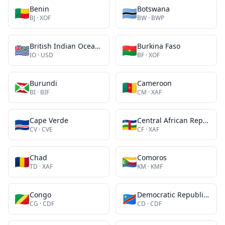
Benin
Botswana
🇧🇯
🇧🇼
BJ
·
XOF
BW
·
BWP
British Indian Ocean Territory
Burkina Faso
🇮🇴
🇧🇫
IO
·
USD
BF
·
XOF
Burundi
Cameroon
🇧🇮
🇨🇲
BI
·
BIF
CM
·
XAF
Cape Verde
Central African Republic
🇨🇻
🇨🇫
CV
·
CVE
CF
·
XAF
Chad
Comoros
🇹🇩
🇰🇲
TD
·
XAF
KM
·
KMF
Congo
Democratic Republic of the Congo
🇨🇬
🇨🇩
CG
·
CDF
CD
·
CDF