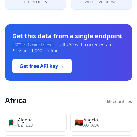
CURRENCIES
WITH LIVE FX RATE
Get this data from a single endpoint
— all 250 with currency rates.
GET /v1/countries
Free tier, 1,000 req/mo.
Get free API key →
Africa
60
countries
Algeria
Angola
🇩🇿
🇦🇴
DZ
·
DZD
AO
·
AOA