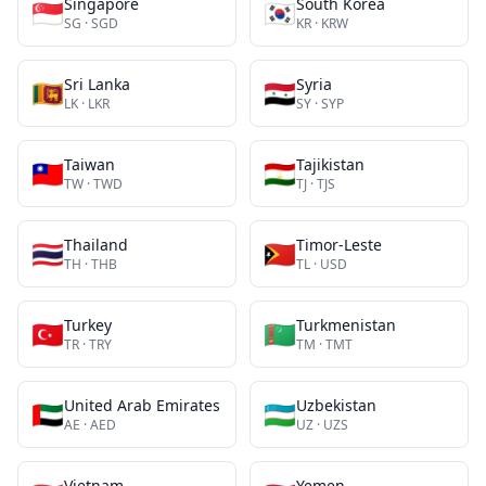
Singapore
South Korea
🇸🇬
🇰🇷
SG
·
SGD
KR
·
KRW
Sri Lanka
Syria
🇱🇰
🇸🇾
LK
·
LKR
SY
·
SYP
Taiwan
Tajikistan
🇹🇼
🇹🇯
TW
·
TWD
TJ
·
TJS
Thailand
Timor-Leste
🇹🇭
🇹🇱
TH
·
THB
TL
·
USD
Turkey
Turkmenistan
🇹🇷
🇹🇲
TR
·
TRY
TM
·
TMT
United Arab Emirates
Uzbekistan
🇦🇪
🇺🇿
AE
·
AED
UZ
·
UZS
Vietnam
Yemen