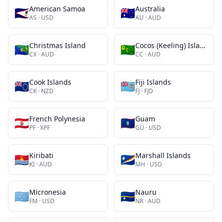
American Samoa
Australia
🇦🇸
🇦🇺
AS
·
USD
AU
·
AUD
Christmas Island
Cocos (Keeling) Islands
🇨🇽
🇨🇨
CX
·
AUD
CC
·
AUD
Cook Islands
Fiji Islands
🇨🇰
🇫🇯
CK
·
NZD
FJ
·
FJD
French Polynesia
Guam
🇵🇫
🇬🇺
PF
·
XPF
GU
·
USD
Kiribati
Marshall Islands
🇰🇮
🇲🇭
KI
·
AUD
MH
·
USD
Micronesia
Nauru
🇫🇲
🇳🇷
FM
·
USD
NR
·
AUD