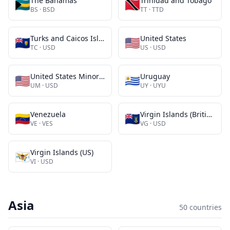
The Bahamas
Trinidad and Tobago
🇧🇸
🇹🇹
BS
·
BSD
TT
·
TTD
Turks and Caicos Islands
United States
🇹🇨
🇺🇸
TC
·
USD
US
·
USD
United States Minor Outlying Islands
Uruguay
🇺🇲
🇺🇾
UM
·
USD
UY
·
UYU
Venezuela
Virgin Islands (British)
🇻🇪
🇻🇬
VE
·
VES
VG
·
USD
Virgin Islands (US)
🇻🇮
VI
·
USD
Asia
50
countries