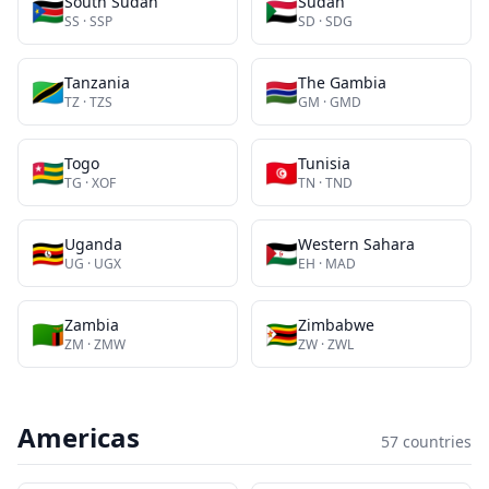
South Sudan
Sudan
🇸🇸
🇸🇩
SS
·
SSP
SD
·
SDG
Tanzania
The Gambia
🇹🇿
🇬🇲
TZ
·
TZS
GM
·
GMD
Togo
Tunisia
🇹🇬
🇹🇳
TG
·
XOF
TN
·
TND
Uganda
Western Sahara
🇺🇬
🇪🇭
UG
·
UGX
EH
·
MAD
Zambia
Zimbabwe
🇿🇲
🇿🇼
ZM
·
ZMW
ZW
·
ZWL
Americas
57
countries