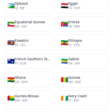
Djibouti
Egypt
🇩🇯
🇪🇬
DJ
·
DJF
EG
·
EGP
Equatorial Guinea
Eritrea
🇬🇶
🇪🇷
GQ
·
XAF
ER
·
ERN
Eswatini
Ethiopia
🇸🇿
🇪🇹
SZ
·
SZL
ET
·
ETB
French Southern Territories
Gabon
🇹🇫
🇬🇦
TF
·
EUR
GA
·
XAF
Ghana
Guinea
🇬🇭
🇬🇳
GH
·
GHS
GN
·
GNF
Guinea-Bissau
Ivory Coast
🇬🇼
🇨🇮
GW
·
XOF
CI
·
XOF