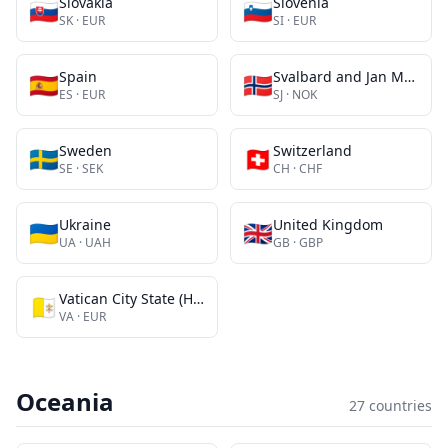
Slovakia
Slovenia
🇸🇰
🇸🇮
SK
·
EUR
SI
·
EUR
Spain
Svalbard and Jan Mayen Islands
🇪🇸
🇸🇯
ES
·
EUR
SJ
·
NOK
Sweden
Switzerland
🇸🇪
🇨🇭
SE
·
SEK
CH
·
CHF
Ukraine
United Kingdom
🇺🇦
🇬🇧
UA
·
UAH
GB
·
GBP
Vatican City State (Holy See)
🇻🇦
VA
·
EUR
Oceania
27
countries