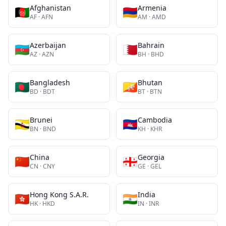
Afghanistan
Armenia
🇦🇫
🇦🇲
AF
·
AFN
AM
·
AMD
Azerbaijan
Bahrain
🇦🇿
🇧🇭
AZ
·
AZN
BH
·
BHD
Bangladesh
Bhutan
🇧🇩
🇧🇹
BD
·
BDT
BT
·
BTN
Brunei
Cambodia
🇧🇳
🇰🇭
BN
·
BND
KH
·
KHR
China
Georgia
🇨🇳
🇬🇪
CN
·
CNY
GE
·
GEL
Hong Kong S.A.R.
India
🇭🇰
🇮🇳
HK
·
HKD
IN
·
INR