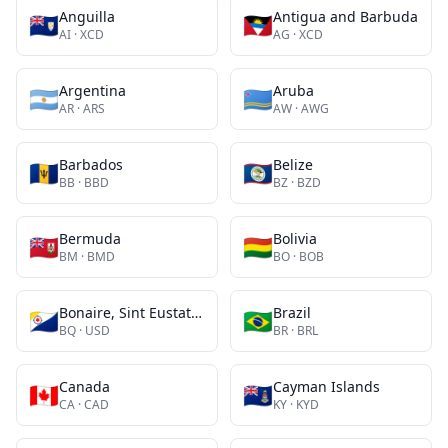
Anguilla
Antigua and Barbuda
🇦🇮
🇦🇬
AI
·
XCD
AG
·
XCD
Argentina
Aruba
🇦🇷
🇦🇼
AR
·
ARS
AW
·
AWG
Barbados
Belize
🇧🇧
🇧🇿
BB
·
BBD
BZ
·
BZD
Bermuda
Bolivia
🇧🇲
🇧🇴
BM
·
BMD
BO
·
BOB
Bonaire, Sint Eustatius and Saba
Brazil
🇧🇶
🇧🇷
BQ
·
USD
BR
·
BRL
Canada
Cayman Islands
🇨🇦
🇰🇾
CA
·
CAD
KY
·
KYD