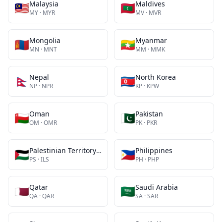
Malaysia
Maldives
🇲🇾
🇲🇻
MY
·
MYR
MV
·
MVR
Mongolia
Myanmar
🇲🇳
🇲🇲
MN
·
MNT
MM
·
MMK
Nepal
North Korea
🇳🇵
🇰🇵
NP
·
NPR
KP
·
KPW
Oman
Pakistan
🇴🇲
🇵🇰
OM
·
OMR
PK
·
PKR
Palestinian Territory Occupied
Philippines
🇵🇸
🇵🇭
PS
·
ILS
PH
·
PHP
Qatar
Saudi Arabia
🇶🇦
🇸🇦
QA
·
QAR
SA
·
SAR