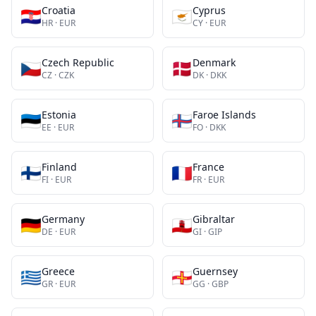
Croatia
Cyprus
🇭🇷
🇨🇾
HR
·
EUR
CY
·
EUR
Czech Republic
Denmark
🇨🇿
🇩🇰
CZ
·
CZK
DK
·
DKK
Estonia
Faroe Islands
🇪🇪
🇫🇴
EE
·
EUR
FO
·
DKK
Finland
France
🇫🇮
🇫🇷
FI
·
EUR
FR
·
EUR
Germany
Gibraltar
🇩🇪
🇬🇮
DE
·
EUR
GI
·
GIP
Greece
Guernsey
🇬🇷
🇬🇬
GR
·
EUR
GG
·
GBP