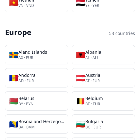
🇻🇳
🇾🇪
VN
·
VND
YE
·
YER
Europe
53
countries
Aland Islands
Albania
🇦🇽
🇦🇱
AX
·
EUR
AL
·
ALL
Andorra
Austria
🇦🇩
🇦🇹
AD
·
EUR
AT
·
EUR
Belarus
Belgium
🇧🇾
🇧🇪
BY
·
BYN
BE
·
EUR
Bosnia and Herzegovina
Bulgaria
🇧🇦
🇧🇬
BA
·
BAM
BG
·
EUR