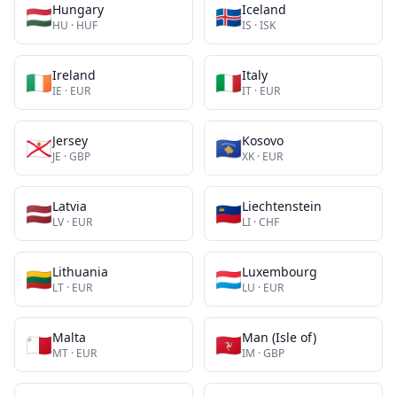
Hungary
Iceland
🇭🇺
🇮🇸
HU
·
HUF
IS
·
ISK
Ireland
Italy
🇮🇪
🇮🇹
IE
·
EUR
IT
·
EUR
Jersey
Kosovo
🇯🇪
🇽🇰
JE
·
GBP
XK
·
EUR
Latvia
Liechtenstein
🇱🇻
🇱🇮
LV
·
EUR
LI
·
CHF
Lithuania
Luxembourg
🇱🇹
🇱🇺
LT
·
EUR
LU
·
EUR
Malta
Man (Isle of)
🇲🇹
🇮🇲
MT
·
EUR
IM
·
GBP