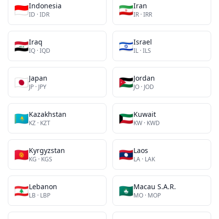
Indonesia
Iran
🇮🇩
🇮🇷
ID
·
IDR
IR
·
IRR
Iraq
Israel
🇮🇶
🇮🇱
IQ
·
IQD
IL
·
ILS
Japan
Jordan
🇯🇵
🇯🇴
JP
·
JPY
JO
·
JOD
Kazakhstan
Kuwait
🇰🇿
🇰🇼
KZ
·
KZT
KW
·
KWD
Kyrgyzstan
Laos
🇰🇬
🇱🇦
KG
·
KGS
LA
·
LAK
Lebanon
Macau S.A.R.
🇱🇧
🇲🇴
LB
·
LBP
MO
·
MOP