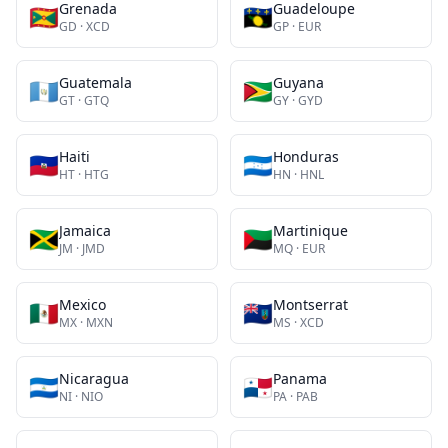
Grenada
Guadeloupe
🇬🇩
🇬🇵
GD
·
XCD
GP
·
EUR
Guatemala
Guyana
🇬🇹
🇬🇾
GT
·
GTQ
GY
·
GYD
Haiti
Honduras
🇭🇹
🇭🇳
HT
·
HTG
HN
·
HNL
Jamaica
Martinique
🇯🇲
🇲🇶
JM
·
JMD
MQ
·
EUR
Mexico
Montserrat
🇲🇽
🇲🇸
MX
·
MXN
MS
·
XCD
Nicaragua
Panama
🇳🇮
🇵🇦
NI
·
NIO
PA
·
PAB