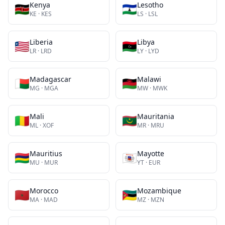
Kenya
Lesotho
🇰🇪
🇱🇸
KE
·
KES
LS
·
LSL
Liberia
Libya
🇱🇷
🇱🇾
LR
·
LRD
LY
·
LYD
Madagascar
Malawi
🇲🇬
🇲🇼
MG
·
MGA
MW
·
MWK
Mali
Mauritania
🇲🇱
🇲🇷
ML
·
XOF
MR
·
MRU
Mauritius
Mayotte
🇲🇺
🇾🇹
MU
·
MUR
YT
·
EUR
Morocco
Mozambique
🇲🇦
🇲🇿
MA
·
MAD
MZ
·
MZN